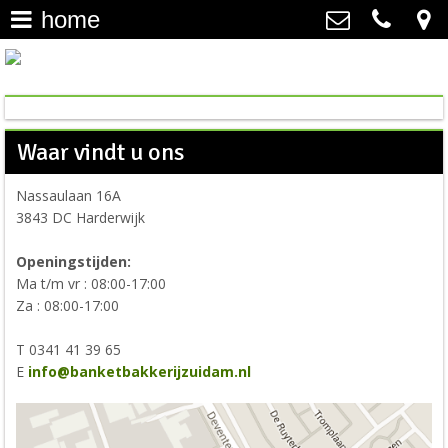
home
home
>
Banketbakkerij Zuidam
Nassaulaan 16A, 3843 DC
saucijzenbroodje / gevulde
Harderwijk
koek
>
0341 41 39 65
Waar vindt u ons
info@banketbakkerijzuidam.nl
gebak
>
Nassaulaan 16A
3843 DC Harderwijk
petit four
>
Openingstijden:
chocolade & bonbons
>
Ma t/m vr : 08:00-17:00
Za : 08:00-17:00
sloffen & kleine taartjes
>
T 0341 41 39 65
nieuws
>
E
info@banketbakkerijzuidam.nl
vacature(s)
>