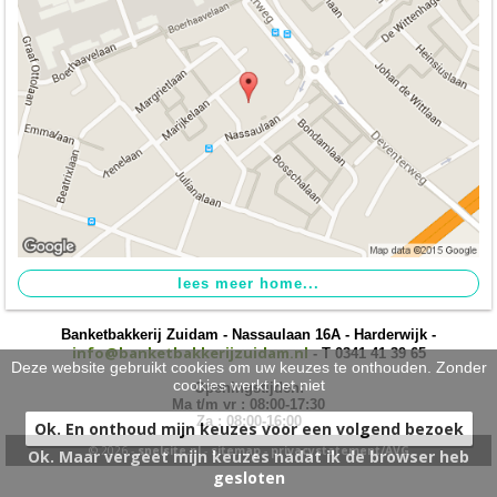
taarten
>
nieuw
>
Banketbakkerij Zuidam - Nassaulaan 16A - Harderwijk -
info@banketbakkerijzuidam.nl
- T 0341 41 39 65
Deze website gebruikt cookies om uw keuzes te onthouden. Zonder
cookies werkt het niet
Openingstijden:
Ma t/m vr : 08:00-17:30
Za : 08:00-16:00
Ok. En onthoud mijn keuzes voor een volgend bezoek
© 2026 -
snelsite.nl
-
sitemap
-
privacystatement/AVG
Ok. Maar vergeet mijn keuzes nadat ik de browser heb
gesloten