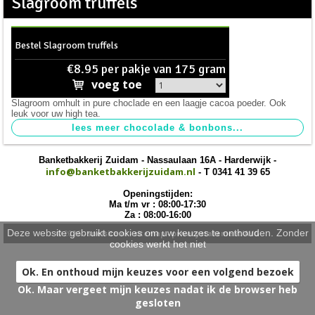
Slagroom truffels
taarten
>
nieuw
>
Bestel Slagroom truffels
€8.95 per pakje van 175 gram
voeg toe
Slagroom omhult in pure choclade en een laagje cacoa poeder. Ook
leuk voor uw high tea.
Banketbakkerij Zuidam - Nassaulaan 16A - Harderwijk -
info@banketbakkerijzuidam.nl
- T 0341 41 39 65
Openingstijden:
Ma t/m vr : 08:00-17:30
Za : 08:00-16:00
Deze website gebruikt cookies om uw keuzes te onthouden. Zonder
© 2026 -
snelsite.nl
-
sitemap
-
privacystatement/AVG
cookies werkt het niet
Ok. En onthoud mijn keuzes voor een volgend bezoek
Ok. Maar vergeet mijn keuzes nadat ik de browser heb
gesloten