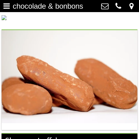
chocolade & bonbons
home
>
Banketbakkerij Zuidam
Nassaulaan 16A, 3843 DC
saucijzenbroodje / gevulde
Harderwijk
koek
>
0341 41 39 65
info@banketbakkerijzuidam.nl
gebak
>
petit four
>
chocolade & bonbons
>
sloffen & kleine taartjes
>
nieuws
>
vacature(s)
>