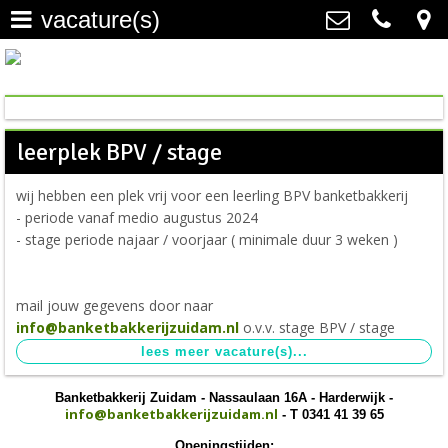
vacature(s)
home
>
Banketbakkerij Zuidam
Nassaulaan 16A, 3843 DC
saucijzenbroodje / gevulde
Harderwijk
koek
>
0341 41 39 65
leerplek BPV / stage
info@banketbakkerijzuidam.nl
gebak
>
wij hebben een plek vrij voor een leerling BPV banketbakkerij
- periode vanaf medio augustus 2024
petit four
>
- stage periode najaar / voorjaar ( minimale duur 3 weken )
chocolade & bonbons
>
mail jouw gegevens door naar
sloffen & kleine taartjes
>
info@banketbakkerijzuidam.nl
o.v.v. stage BPV / stage
nieuws
>
Banketbakkerij Zuidam - Nassaulaan 16A - Harderwijk -
vacature(s)
>
info@banketbakkerijzuidam.nl
- T 0341 41 39 65
Openingstijden: