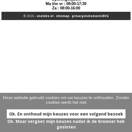
taarten
>
Ma t/m vr : 08:00-17:30
Za : 08:00-16:00
nieuw
>
© 2026 -
snelsite.nl
-
sitemap
-
privacystatement/AVG
Deze website gebruikt cookies om uw keuzes te onthouden. Zonder
cookies werkt het niet
Ok. En onthoud mijn keuzes voor een volgend bezoek
Ok. Maar vergeet mijn keuzes nadat ik de browser heb
gesloten