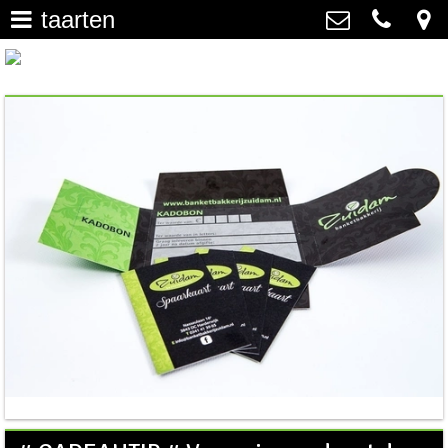
taarten
home
>
Banketbakkerij Zuidam
Nassaulaan 16A, 3843 DC
saucijzenbroodje / gevulde
Harderwijk
koek
>
0341 41 39 65
info@banketbakkerijzuidam.nl
gebak
>
petit four
>
chocolade & bonbons
>
sloffen & kleine taartjes
>
nieuws
>
vacature(s)
>