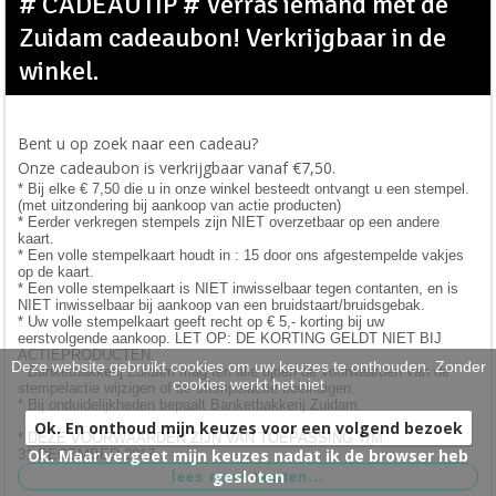
# CADEAUTIP # Verras iemand met de
taarten
>
Zuidam cadeaubon! Verkrijgbaar in de
nieuw
>
winkel.
Bent u op zoek naar een cadeau?
Onze cadeaubon is verkrijgbaar vanaf €7,50.
* Bij elke € 7,50 die u in onze winkel besteedt ontvangt u een stempel.
(met uitzondering bij aankoop van actie producten)
* Eerder verkregen stempels zijn NIET overzetbaar op een andere
kaart.
* Een volle stempelkaart houdt in : 15 door ons afgestempelde vakjes
op de kaart.
* Een volle stempelkaart is NIET inwisselbaar tegen contanten, en is
NIET inwisselbaar bij aankoop van een bruidstaart/bruidsgebak.
* Uw volle stempelkaart geeft recht op € 5,- korting bij uw
eerstvolgende aankoop. LET OP: DE KORTING GELDT NIET BIJ
ACTIEPRODUCTEN.
Deze website gebruikt cookies om uw keuzes te onthouden. Zonder
* Banketbakkerij Zuidam mag ten alle tijden de voorwaarden van de
cookies werkt het niet
stempelactie wijzigen of de stempelactie beeindigen.
* Bij onduidelijkheden bepaalt Banketbakkerij Zuidam.
Ok. En onthoud mijn keuzes voor een volgend bezoek
* DEZE VOORWAARDEN ZIJN VAN TOEPASSING T/M
Ok. Maar vergeet mijn keuzes nadat ik de browser heb
31 DECEMBER 2017.
gesloten