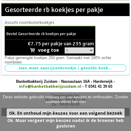
Gesorteerde rb koekjes per pakje
taarten
>
Assorti roomboterkoekjes
nieuw
>
Bestel Gesorteerde rb koekjes per pakje
€7.75 per pakje van 235 gram
voeg toe
Pakje gemengde koekjes 250 gram. Gemaakt met 100% echte
roomboter.
Banketbakkerij Zuidam - Nassaulaan 16A - Harderwijk -
info@banketbakkerijzuidam.nl
- T 0341 41 39 65
Openingstijden:
Deze website gebruikt cookies om uw keuzes te onthouden. Zonder
Ma t/m vr : 08:00-17:30
cookies werkt het niet
Za : 08:00-16:00
© 2026 -
snelsite.nl
-
sitemap
-
privacystatement/AVG
Ok. En onthoud mijn keuzes voor een volgend bezoek
Ok. Maar vergeet mijn keuzes nadat ik de browser heb
gesloten