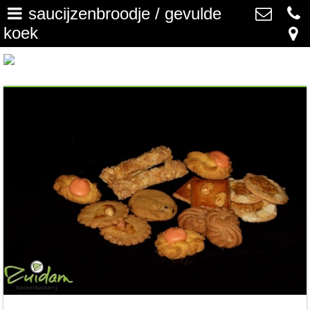
saucijzenbroodje / gevulde
koek
home
>
Banketbakkerij Zuidam
Nassaulaan 16A, 3843 DC
saucijzenbroodje / gevulde
Harderwijk
koek
>
0341 41 39 65
info@banketbakkerijzuidam.nl
gebak
>
petit four
>
chocolade & bonbons
>
sloffen & kleine taartjes
>
nieuws
>
vacature(s)
>