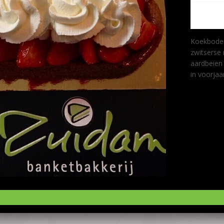
Aardbeislof
Bestel Aardbeislof
voeg toe
Koekbodem gevuld met aman
zwitserse room en afgewerk
aardbeien en slagroom. Allee
voorjaar en zomer.