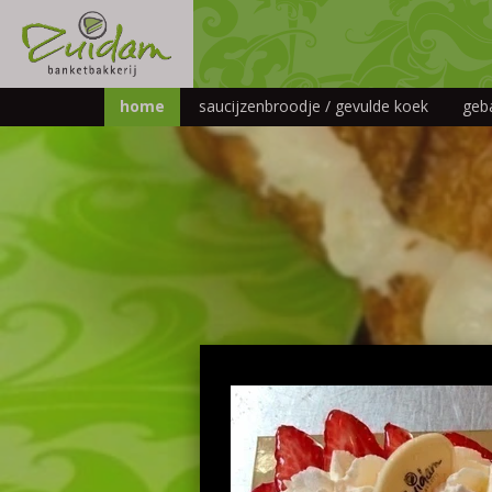
home
saucijzenbroodje / gevulde koek
geb