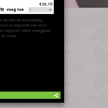
€16.70
delspijs,
t met verse
n verkrijgbaar in