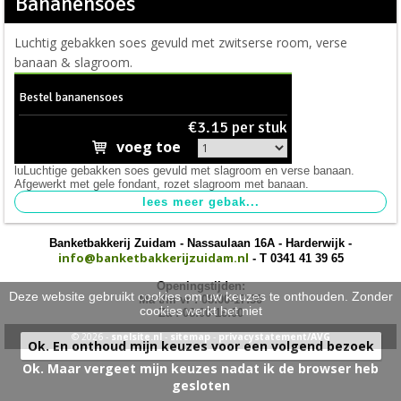
Bananensoes
taarten
>
Luchtig gebakken soes gevuld met zwitserse room, verse
nieuw
>
banaan & slagroom.
Bestel bananensoes
€3.15 per stuk
voeg toe
luLuchtige gebakken soes gevuld met slagroom en verse banaan.
Afgewerkt met gele fondant, rozet slagroom met banaan.
Banketbakkerij Zuidam - Nassaulaan 16A - Harderwijk -
info@banketbakkerijzuidam.nl
- T 0341 41 39 65
Openingstijden:
Deze website gebruikt cookies om uw keuzes te onthouden. Zonder
Ma t/m vr : 08:00-17:30
cookies werkt het niet
Za : 08:00-16:00
© 2026 -
snelsite.nl
-
sitemap
-
privacystatement/AVG
Ok. En onthoud mijn keuzes voor een volgend bezoek
Ok. Maar vergeet mijn keuzes nadat ik de browser heb
gesloten