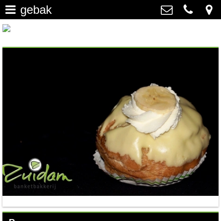
gebak
home
>
Banketbakkerij Zuidam
Nassaulaan 16A, 3843 DC
saucijzenbroodje / gevulde
Harderwijk
koek
>
0341 41 39 65
info@banketbakkerijzuidam.nl
gebak
>
petit four
>
chocolade & bonbons
>
sloffen & kleine taartjes
>
nieuws
>
vacature(s)
>